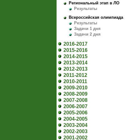
Региональный этап в ЛО
Результаты
Всероссийская олимпиада
Результаты
Задачи 1 дня
Задачи 2 дня
2016-2017
2015-2016
2014-2015
2013-2014
2012-2013
2011-2012
2010-2011
2009-2010
2008-2009
2007-2008
2006-2007
2005-2006
2004-2005
2003-2004
2002-2003
2001-2002