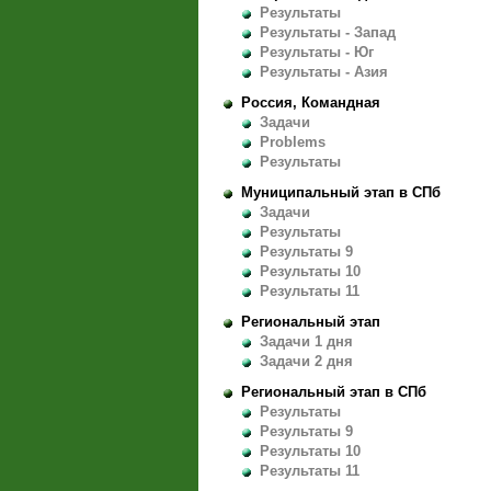
Результаты
Результаты - Запад
Результаты - Юг
Результаты - Азия
Россия, Командная
Задачи
Problems
Результаты
Муниципальный этап в СПб
Задачи
Результаты
Результаты 9
Результаты 10
Результаты 11
Региональный этап
Задачи 1 дня
Задачи 2 дня
Региональный этап в СПб
Результаты
Результаты 9
Результаты 10
Результаты 11