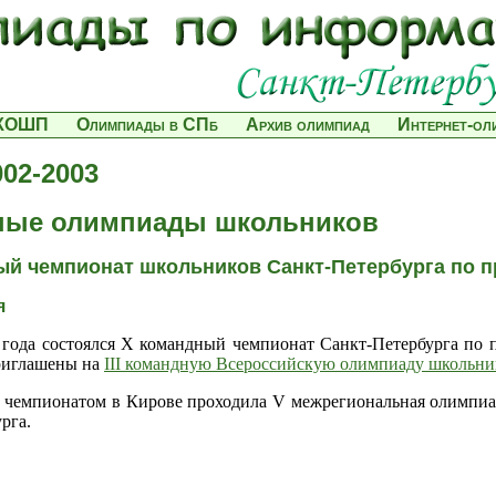
КОШП
Олимпиады в СПб
Архив олимпиад
Интернет-о
002-2003
ные олимпиады школьников
ый чемпионат школьников Санкт-Петербурга по 
я
 года состоялся X командный чемпионат Санкт-Петербурга по 
риглашены на
III командную Всероссийскую олимпиаду школьн
 чемпионатом в Кирове проходила V межрегиональная олимпиада
рга.