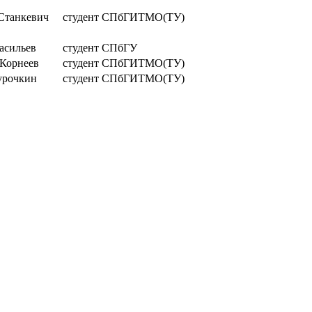
Станкевич
студент СПбГИТМО(ТУ)
асильев
студент СПбГУ
 Корнеев
студент СПбГИТМО(ТУ)
урочкин
студент СПбГИТМО(ТУ)