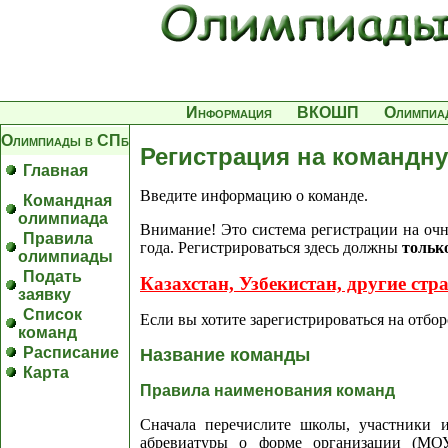
Информация
ВКОШП
Олимпиа
Олимпиады в СПб
Регистрация на командн
Главная
Введите информацию о команде.
Командная
олимпиада
Внимание! Это система регистрации на очн
Правила
года. Регистрироваться здесь должны
тольк
олимпиады
Подать
Казахстан, Узбекистан, другие ст
заявку
Список
Если вы хотите зарегистрироваться на отбо
команд
Расписание
Название команды
Карта
Правила наименования команд
Сначала перечислите школы, участники и
абревиатуры о форме организации (МОУ