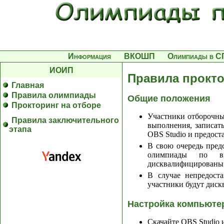
Информация
ВКОШП
Олимпиады в С
ИОИП
Правила прокто
Главная
Правила олимпиады
Общие положения
Прокторинг на отборе
Участники отборочных
Правила заключительного
выполнения, записат
этапа
OBS Studio и предост
В свою очередь пред
олимпиады по ви
дисквалифицированы
В случае непредост
участники будут дис
Настройка компьютер
Скачайте OBS Studio 