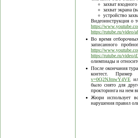
захват входного
захват экрана (
устройство захв
Видеоинструкция о то
https://www.youtube.
https://rutube.ru/vide
Во время отборочных
записанного пробн
https://www.youtube.
https://rutube.ru/vide
олимпиады и относит
После окончания тура
контест. Приме
v=0Q2NJmwY4VE
ил
было снято для друг
прокторинга на нем в
Жюри использует вс
нарушения правил ол