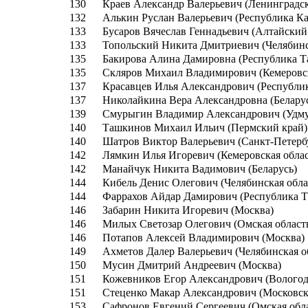
130
Краев Александр Валерьевич (Ленинградск
132
Алькин Руслан Валерьевич (Республика Ка
133
Бусаров Вячеслав Геннадьевич (Алтайский
133
Топольский Никита Дмитриевич (Челябинс
135
Бакирова Алина Дамировна (Республика Т
135
Скляров Михаил Владимирович (Кемеровск
137
Красавцев Илья Александрович (Республи
137
Николайкина Вера Александровна (Белару
139
Смурыгин Владимир Александрович (Удму
140
Ташкинов Михаил Ильич (Пермский край)
140
Шатров Виктор Валерьевич (Санкт-Петерб
142
Лямкин Илья Игоревич (Кемеровская облас
142
Манайчук Никита Вадимович (Беларусь)
144
Кибель Денис Олегович (Челябинская обла
144
Фаррахов Айдар Дамирович (Республика Т
146
Забарин Никита Игоревич (Москва)
146
Милых Светозар Олегович (Омская област
146
Потапов Алексей Владимирович (Москва)
149
Ахметов Далер Валерьевич (Челябинская о
150
Мусин Дмитрий Андреевич (Москва)
151
Кожевников Егор Александрович (Вологодс
151
Стеценко Макар Александрович (Московска
153
Сафронов Евгений Сергеевич (Омская обла