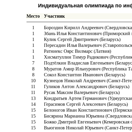
Индивидуальная олимпиада по ин
Место
Участник
1
Бороздин Кирилл Андреевич (Свердловская
1
Збань Илья Константинович (Приморский 
1
Кулик Сергей Дмитриевич (Беларусь)
1
Пересадин Илья Валерьевич (Ставропольс
1
Ратниекс Оярс Вилмарс (Латвия)
1
Хисматуллин Тимур Радикович (Республик
7
Подтёлкин Владислав Евгеньевич (Беларус
8
Муратов Амир Ильнурович (Республика Та
8
Сокол Константин Иванович (Беларусь)
10
Кузнецов Николай Андреевич (Санкт-Пете
11
Гуликов Антон Александрович (Беларусь)
11
Русак Максим Валерьевич (Беларусь)
13
Кондратьев Артем Германович (Удмуртская
14
Герасимов Сергей Алексеевич (Беларусь)
15
Белоногов Иван Константинович (Пермски
15
Бисярина Марианна Юрьевна (Свердловска
15
Божко Дмитрий Евгеньевич (Кемеровская о
15
Вьюгинов Николай Юрьевич (Санкт-Петер