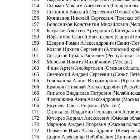
154
Сырман Максим Алексеевич (Ставропольс
155
Литвинов Василий Сергеевич (Омская обл
156
Кузиванов Николай Сергеевич (Томская об
157
Волосников Константин Михайлович (Челя
158
Батраков Алексей Артурович (Липецкая об
159
Ибрагимов Сергей Евгеньевич (Санкт-Пет
159
Щедрин Роман Александрович (Санкт-Пет
161
Козлов Никита Сергеевич (Алтайский край
161
Ситдиков Рузаль Раилевич (Республика Та
163
Морозов Никита Михайлович (Москва)
163
Финк Артём Альбертович (Омская область
165
Свечиский Андрей Сергеевич (Санкт-Пете
166
Голованова Алина Владимировна (Красноя
166
Ермолин Николай Александрович (Республ
166
Липатов Владислав Петрович (Челябинская
166
Федюшкина Анна Александровна (Москва
166
Якушева Ольга Рифовна (Москва)
171
Стрикалов Владимир Геннадьевич (Ставро
172
Кутырев Кирилл Алексеевич (Омская обла
172
Маринов Андрей Игоревич (Омская област
172
Пермяков Иван Александрович (Кемеровска
175
Додич Александр Небойшавич (Липецкая о