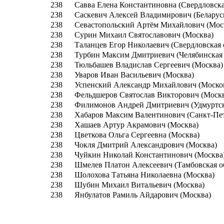
238
Савва Елена Константиновна (Свердловска
238
Саскевич Алексей Владимирович (Беларус
238
Севастопольский Артём Михайлович (Мос
238
Сурин Михаил Святославович (Москва)
238
Таланцев Егор Николаевич (Свердловская 
238
Турбин Максим Дмитриевич (Челябинская 
238
Тюльбашев Владислав Сергеевич (Москва)
238
Уваров Иван Васильевич (Москва)
238
Успенский Александр Михайлович (Москов
238
Фельдшеров Святослав Викторович (Моск
238
Филимонов Андрей Дмитриевич (Удмуртск
238
Хабаров Максим Валентинович (Санкт-Пет
238
Хашаев Артур Акрамович (Москва)
238
Цветкова Ольга Сергеевна (Москва)
238
Чокля Дмитрий Александрович (Москва)
238
Чуйкин Николай Константинович (Москва
238
Шмелев Платон Алексеевич (Тамбовская о
238
Шолохова Татьяна Николаевна (Москва)
238
Шубин Михаил Витальевич (Москва)
238
Янбулатов Рамиль Айдарович (Москва)