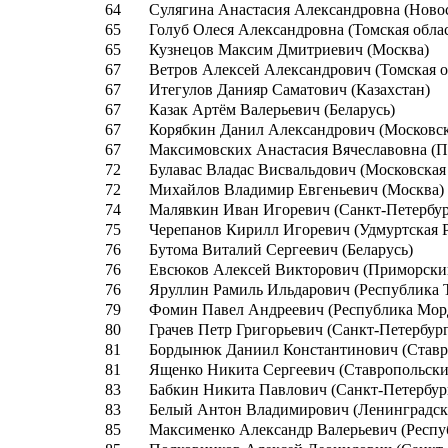
64
Сулягина Анастасия Александровна (Новос
65
Голуб Олеся Александровна (Томская облас
65
Кузнецов Максим Дмитриевич (Москва)
67
Ветров Алексей Александрович (Томская о
67
Итегулов Данияр Саматович (Казахстан)
67
Казак Артём Валерьевич (Беларусь)
67
Корябкин Данил Александрович (Московск
67
Максимовских Анастасия Вячеславовна (П
72
Булавас Владас Висвальдович (Московская 
72
Михайлов Владимир Евгеньевич (Москва)
74
Малявкин Иван Игоревич (Санкт-Петербур
75
Черепанов Кирилл Игоревич (Удмуртская 
76
Бутома Виталий Сергеевич (Беларусь)
76
Евсюков Алексей Викторович (Приморски
76
Яруллин Рамиль Ильдарович (Республика 
79
Фомин Павел Андреевич (Республика Мор
80
Грачев Петр Григорьевич (Санкт-Петербург
81
Бордынюк Даниил Константинович (Ставр
81
Ященко Никита Сергеевич (Ставропольски
83
Бабкин Никита Павлович (Санкт-Петербур
83
Белый Антон Владимирович (Ленинградска
85
Максименко Александр Валерьевич (Респу