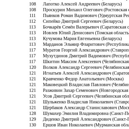
108
Лапотко Алексей Андреевич (Беларусь)
108
Проскурин Михаил Олегович (Ростовская 
111
Пьянков Роман Вадимович (Удмуртская Ре
112
Сипейко Дмитрий Сергеевич (Беларусь)
113
Бочкарёв Семён Валерьевич (Саратовская о
113
Иовлев Юлий Денисович (Томская область
113
Кучумова Мария Евгеньевна (Беларусь)
113
Марданов Эльмир Фларитович (Республика
117
Муратов Георгий Александрович (Ставроп
117
Мухутдинов Дмитрий Вадимович (Республ
117
Шкитин Максим Алексеевич (Челябинская 
120
Волков Александр Сергеевич (Челябинская
121
Игнатьев Алексей Александрович (Саратов
121
Кравченко Федор Анатольевич (Москва)
121
Маковецкий Владислав Павлович (Челябин
121
Разживин Захар Семенович (Новгородская 
121
Усов Дмитрий Сергеевич (Челябинская обл
121
Шульженко Владислав Николаевич (Ставро
121
Щербаков Александр Станиславович (Мос
128
Шумахер Эмилия Владимировна (Санкт-Пе
129
Диденко Дмитрий Александрович (Санкт-П
130
Ершов Иван Николаевич (Мурманская обла