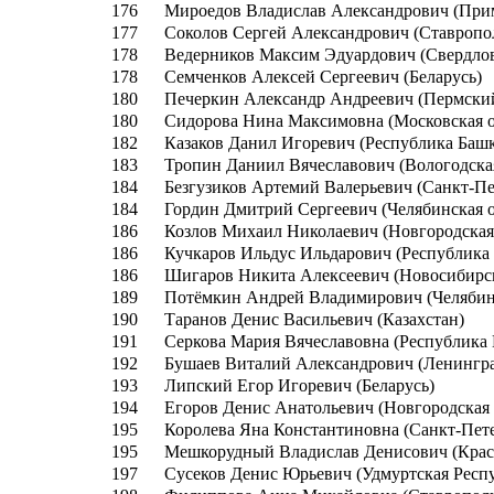
176
Мироедов Владислав Александрович (При
177
Соколов Сергей Александрович (Ставропо
178
Ведерников Максим Эдуардович (Свердлов
178
Семченков Алексей Сергеевич (Беларусь)
180
Печеркин Александр Андреевич (Пермски
180
Сидорова Нина Максимовна (Московская о
182
Казаков Данил Игоревич (Республика Башк
183
Тропин Даниил Вячеславович (Вологодская
184
Безгузиков Артемий Валерьевич (Санкт-Пе
184
Гордин Дмитрий Сергеевич (Челябинская о
186
Козлов Михаил Николаевич (Новгородская
186
Кучкаров Ильдус Ильдарович (Республика
186
Шигаров Никита Алексеевич (Новосибирск
189
Потёмкин Андрей Владимирович (Челябинс
190
Таранов Денис Васильевич (Казахстан)
191
Серкова Мария Вячеславовна (Республика 
192
Бушаев Виталий Александрович (Ленингра
193
Липский Егор Игоревич (Беларусь)
194
Егоров Денис Анатольевич (Новгородская 
195
Королева Яна Константиновна (Санкт-Пет
195
Мешкорудный Владислав Денисович (Крас
197
Сусеков Денис Юрьевич (Удмуртская Респ