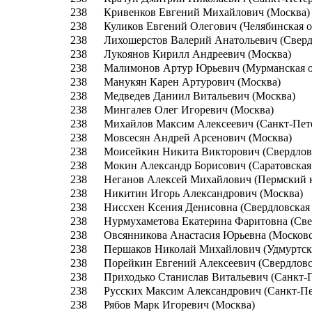
238
Кривенков Евгений Михайлович (Москва)
238
Куликов Евгений Олегович (Челябинская о
238
Лихошерстов Валерий Анатольевич (Сверд
238
Лукоянов Кирилл Андреевич (Москва)
238
Малимонов Артур Юрьевич (Мурманская о
238
Манукян Карен Артурович (Москва)
238
Медведев Даниил Витальевич (Москва)
238
Мингалев Олег Игоревич (Москва)
238
Михайлов Максим Алексеевич (Санкт-Пет
238
Мовсесян Андрей Арсенович (Москва)
238
Моисейкин Никита Викторович (Свердловс
238
Мокин Александр Борисович (Саратовская 
238
Неганов Алексей Михайлович (Пермский 
238
Никитин Игорь Александрович (Москва)
238
Ниссхен Ксения Денисовна (Свердловская 
238
Нурмухаметова Екатерина Фаритовна (Све
238
Овсянникова Анастасия Юрьевна (Московс
238
Першаков Николай Михайлович (Удмуртск
238
Порейкин Евгений Алексеевич (Свердловс
238
Приходько Станислав Витальевич (Санкт-
238
Русских Максим Александрович (Санкт-Пе
238
Рябов Марк Игоревич (Москва)