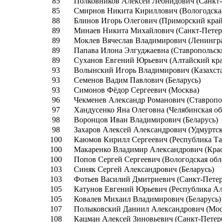
85
Полковников Алексей Леонидович (Санкт-
85
Смирнов Никита Кириллович (Вологодская
88
Блинов Игорь Олегович (Приморский край
89
Минаев Никита Михайлович (Санкт-Петер
89
Моклев Вячеслав Владимирович (Ленингра
89
Папава Илона Элгуджаевна (Ставропольск
89
Суханов Евгений Юрьевич (Алтайский кр
93
Волынский Игорь Владимирович (Казахст
93
Семенов Вадим Павлович (Беларусь)
93
Симонов Фёдор Сергеевич (Москва)
96
Чекменев Александр Романович (Ставропо
97
Хандусенко Яна Олеговна (Челябинская об
98
Воронцов Иван Владимирович (Беларусь)
98
Захаров Алексей Александрович (Удмуртск
100
Каюмов Кирилл Сергеевич (Республика Та
100
Макаренко Владимир Александрович (Крас
100
Попов Сергей Сергеевич (Вологодская обл
103
Синяк Сергей Александрович (Беларусь)
103
Фотьев Василий Дмитриевич (Санкт-Петер
105
Катунов Евгений Юрьевич (Республика Ал
105
Ковалев Михаил Владимирович (Беларусь)
107
Полыковский Даниил Александрович (Мос
108
Кацман Алексей Зиновьевич (Санкт-Петер