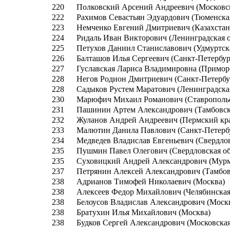
220
Полковский Арсений Андреевич (Московск
222
Рахимов Севастьян Эдуардович (Тюменская
223
Немченко Евгений Дмитриевич (Казахстан
224
Ридаль Иван Викторович (Ленинградская о
225
Петухов Даниил Станиславович (Удмуртск
226
Балташов Илья Сергеевич (Санкт-Петербур
227
Гуславская Лариса Владимировна (Примор
228
Негов Родион Дмитриевич (Санкт-Петербу
228
Садыков Рустем Маратович (Ленинградская
230
Марюфич Михаил Романович (Ставропольс
231
Пашинин Артем Александрович (Тамбовска
232
Жуланов Андрей Андреевич (Пермский кр
233
Малютин Данила Павлович (Санкт-Петерб
234
Медведев Владислав Евгеньевич (Свердлов
235
Пушмин Павел Олегович (Свердловская об
235
Суховицкий Андрей Александрович (Мурм
237
Петрянин Алексей Александрович (Тамбов
238
Адрианов Тимофей Николаевич (Москва)
238
Алексеев Федор Михайлович (Челябинская
238
Белоусов Владислав Александрович (Моск
238
Братухин Илья Михайлович (Москва)
238
Будков Сергей Александрович (Московская