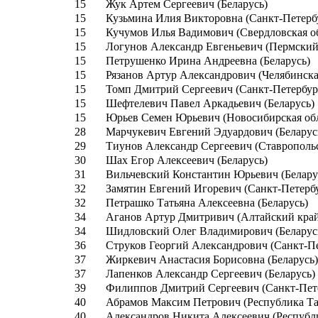
15
Жук Артем Сергеевич (Беларусь)
15
Кузьмина Илия Викторовна (Санкт-Петерб
15
Кучумов Илья Вадимович (Свердловская о
15
Логунов Александр Евгеньевич (Пермский
15
Петрушенко Ирина Андреевна (Беларусь)
15
Рязанов Артур Александрович (Челябинска
15
Томп Дмитрий Сергеевич (Санкт-Петербур
15
Шефтелевич Павел Аркадьевич (Беларусь)
15
Юрьев Семен Юрьевич (Новосибирская обл
28
Марчукевич Евгений Эдуардович (Беларус
29
Тиунов Александр Сергеевич (Ставрополь
30
Шах Егор Алексеевич (Беларусь)
31
Вильчевский Константин Юрьевич (Белару
32
Замятин Евгений Игоревич (Санкт-Петерб
32
Петрашко Татьяна Алексеевна (Беларусь)
34
Аганов Артур Дмитривич (Алтайский кра
34
Шидловский Олег Владимирович (Беларус
36
Струков Георгий Александрович (Санкт-П
37
Жиркевич Анастасия Борисовна (Беларусь
37
Лапенков Александр Сергеевич (Беларусь)
39
Филиппов Дмитрий Сергеевич (Санкт-Пет
40
Абрамов Максим Петрович (Республика Та
40
Александров Никита Алексеевич (Республи