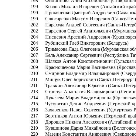
198
Филиппова Анна Михайловна (Ставрополь
199
Козлов Михаил Игоревич (Алтайский край
199
Прокопенко Дмитрий Андреевич (Самарска
199
Слюсаренко Максим Игоревич (Санкт-Пет
202
Парахуда Андрей Сергеевич (Санкт-Петерб
202
Парфенов Сергей Анатольевич (Мурманска
204
Нисневич Арсений Андреевич (Красноярс
204
Рубинский Глеб Викторович (Беларусь)
206
Тримасова Лада Олеговна (Мурманская обл
207
Кель Александр Сергеевич (Республика Та
208
Шляков Антон Константинович (Тульская о
209
Краснощекова Мария Васильевна (Ярославс
210
Смирнов Владимир Владимирович (Свердл
211
Мищук Олег Борисович (Санкт-Петербург
211
Травкин Александр Юрьевич (Санкт-Петер
213
Станчул Анастасия Владимировна (Ленингр
214
Лукачева Мария Владимировна (Орловская
215
Чусовитин Денис Андреевич (Пермский кр
216
Захаренков Павел Сергеевич (Удмуртская 
217
Бортников Антон Юрьевич (Пермский кра
218
Дорошев Никита Алексеевич (Алтайский к
219
Кувшинова Дария Михайловна (Вологодска
220
Мазеин Константин Андреевич (Свердловс