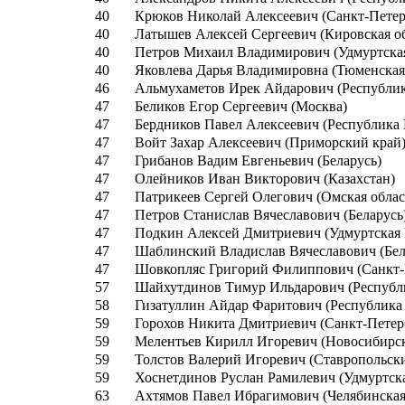
40
Крюков Николай Алексеевич (Санкт-Петер
40
Латышев Алексей Сергеевич (Кировская об
40
Петров Михаил Владимирович (Удмуртска
40
Яковлева Дарья Владимировна (Тюменская
46
Альмухаметов Ирек Айдарович (Республик
47
Беликов Егор Сергеевич (Москва)
47
Бердников Павел Алексеевич (Республика
47
Войт Захар Алексеевич (Приморский край
47
Грибанов Вадим Евгеньевич (Беларусь)
47
Олейников Иван Викторович (Казахстан)
47
Патрикеев Сергей Олегович (Омская облас
47
Петров Станислав Вячеславович (Беларусь
47
Подкин Алексей Дмитриевич (Удмуртская 
47
Шаблинский Владислав Вячеславович (Бел
47
Шовкопляс Григорий Филиппович (Санкт-
57
Шайхутдинов Тимур Ильдарович (Республи
58
Гизатуллин Айдар Фаритович (Республика 
59
Горохов Никита Дмитриевич (Санкт-Петер
59
Мелентьев Кирилл Игоревич (Новосибирск
59
Толстов Валерий Игоревич (Ставропольск
59
Хоснетдинов Руслан Рамилевич (Удмуртск
63
Ахтямов Павел Ибрагимович (Челябинская