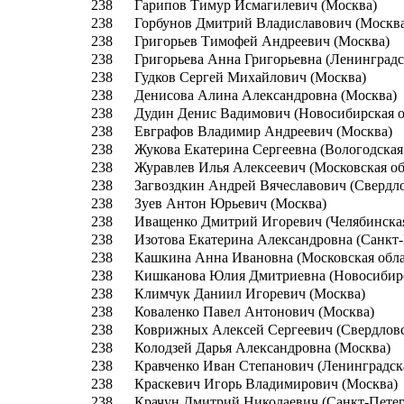
238
Гарипов Тимур Исмагилевич (Москва)
238
Горбунов Дмитрий Владиславович (Москв
238
Григорьев Тимофей Андреевич (Москва)
238
Григорьева Анна Григорьевна (Ленинградс
238
Гудков Сергей Михайлович (Москва)
238
Денисова Алина Александровна (Москва)
238
Дудин Денис Вадимович (Новосибирская о
238
Евграфов Владимир Андреевич (Москва)
238
Жукова Екатерина Сергеевна (Вологодская
238
Журавлев Илья Алексеевич (Московская об
238
Загвоздкин Андрей Вячеславович (Свердло
238
Зуев Антон Юрьевич (Москва)
238
Иващенко Дмитрий Игоревич (Челябинская
238
Изотова Екатерина Александровна (Санкт-
238
Кашкина Анна Ивановна (Московская обла
238
Кишканова Юлия Дмитриевна (Новосибирс
238
Климчук Даниил Игоревич (Москва)
238
Коваленко Павел Антонович (Москва)
238
Коврижных Алексей Сергеевич (Свердловс
238
Колодзей Дарья Александровна (Москва)
238
Кравченко Иван Степанович (Ленинградска
238
Краскевич Игорь Владимирович (Москва)
238
Крачун Дмитрий Николаевич (Санкт-Петер