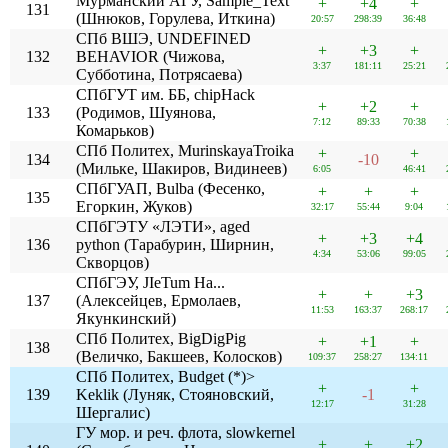
Мурманский АГУ, Sample_Text
+
+4
+
131
(Шнюков, Горулева, Иткина)
20:57
298:39
36:48
СПб ВШЭ, UNDEFINED
+
+3
+
132
BEHAVIOR (Чижова,
3:37
181:11
25:21
Субботина, Потрясаева)
СПбГУТ им. ББ, chipHack
+
+2
+
133
(Родимов, Шуянова,
7:12
89:33
70:38
Комарьков)
СПб Политех, MurinskayaTroika
+
+
134
-10
(Мильке, Шакиров, Видинеев)
6:05
46:41
СПбГУАП, Bulba (Фесенко,
+
+
+
135
Егоркин, Жуков)
32:17
55:44
9:04
СПбГЭТУ «ЛЭТИ», aged
+
+3
+4
136
python (Тарабурин, Ширнин,
4:34
53:06
99:05
Скворцов)
СПбГЭУ, JIeTum Ha...
+
+
+3
137
(Алексейцев, Ермолаев,
11:53
163:37
268:17
Якункинский)
СПб Политех, BigDigPig
+
+1
+
138
(Величко, Бакшеев, Колосков)
109:37
258:27
134:11
СПб Политех, Budget (*)>
+
+
139
Keklik (Луняк, Стояновский,
-1
12:17
31:28
Шергалис)
ГУ мор. и реч. флота, slowkernel
+
+
+2