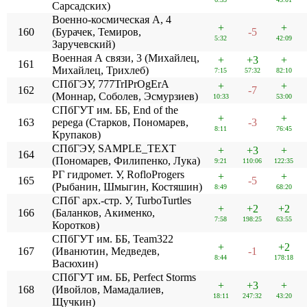
Cарсадских)
Военно-космическая А, 4
+
+
160
(Бурачек, Темиров,
-5
5:32
42:09
Заручевский)
Военная А связи, 3 (Михайлец,
+
+3
+
161
Михайлец, Трихлеб)
7:15
57:32
82:10
СПбГЭУ, 777TrIPrOgErA
+
+
162
-7
(Моннар, Соболев, Эсмурзиев)
10:33
53:00
СПбГУТ им. ББ, End of the
+
+
163
pepega (Старков, Пономарев,
-3
8:11
76:45
Крупаков)
СПбГЭУ, SAMPLE_TEXT
+
+3
+
164
(Пономарев, Филипенко, Лука)
9:21
110:06
122:35
РГ гидромет. У, RofloProgers
+
+
165
-5
(Рыбанин, Шмыгин, Костяшин)
8:49
68:20
СПбГ арх.-стр. У, TurboTurtles
+
+2
+2
166
(Баланков, Акименко,
7:58
198:25
63:55
Коротков)
СПбГУТ им. ББ, Team322
+
+2
167
(Иванютин, Медведев,
-1
8:44
178:18
Васюхин)
СПбГУТ им. ББ, Perfect Storms
+
+3
+
168
(Ивойлов, Мамадалиев,
18:11
247:32
43:20
Щучкин)