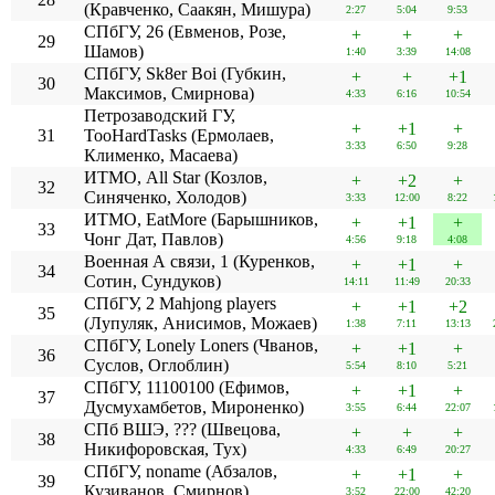
(Кравченко, Саакян, Мишура)
2:27
5:04
9:53
СПбГУ, 26 (Евменов, Розе,
+
+
+
29
Шамов)
1:40
3:39
14:08
СПбГУ, Sk8er Boi (Губкин,
+
+
+1
30
Максимов, Смирнова)
4:33
6:16
10:54
Петрозаводский ГУ,
+
+1
+
31
TooHardTasks (Ермолаев,
3:33
6:50
9:28
Клименко, Масаева)
ИТМО, All Star (Козлов,
+
+2
+
32
Синяченко, Холодов)
3:33
12:00
8:22
ИТМО, EatMore (Барышников,
+
+1
+
33
Чонг Дат, Павлов)
4:56
9:18
4:08
Военная А связи, 1 (Куренков,
+
+1
+
34
Сотин, Сундуков)
14:11
11:49
20:33
СПбГУ, 2 Mahjong players
+
+1
+2
35
(Лупуляк, Анисимов, Можаев)
1:38
7:11
13:13
СПбГУ, Lonely Loners (Чванов,
+
+1
+
36
Суслов, Оглоблин)
5:54
8:10
5:21
СПбГУ, 11100100 (Ефимов,
+
+1
+
37
Дусмухамбетов, Мироненко)
3:55
6:44
22:07
СПб ВШЭ, ??? (Швецова,
+
+
+
38
Никифоровская, Тух)
4:33
6:49
20:27
СПбГУ, noname (Абзалов,
+
+1
+
39
Кузиванов, Смирнов)
3:52
22:00
42:20