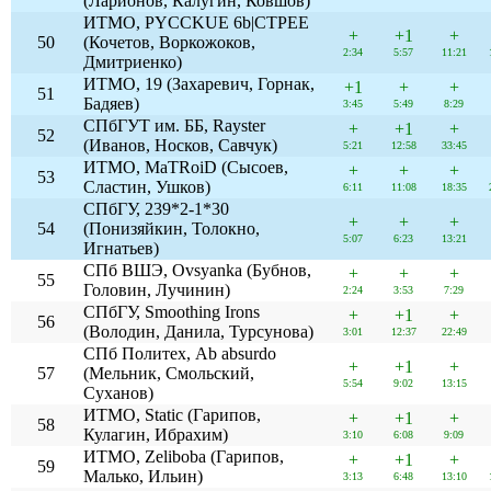
(Ларионов, Калугин, Ковшов)
ИТМО, PYCCKUE 6b|CTPEE
+
+1
+
50
(Кочетов, Воркожоков,
2:34
5:57
11:21
Дмитриенко)
ИТМО, 19 (Захаревич, Горнак,
+1
+
+
51
Бадяев)
3:45
5:49
8:29
СПбГУТ им. ББ, Rayster
+
+1
+
52
(Иванов, Носков, Савчук)
5:21
12:58
33:45
ИТМО, MaTRoiD (Сысоев,
+
+
+
53
Сластин, Ушков)
6:11
11:08
18:35
СПбГУ, 239*2-1*30
+
+
+
54
(Понизяйкин, Толокно,
5:07
6:23
13:21
Игнатьев)
СПб ВШЭ, Ovsyanka (Бубнов,
+
+
+
55
Головин, Лучинин)
2:24
3:53
7:29
СПбГУ, Smoothing Irons
+
+1
+
56
(Володин, Данила, Турсунова)
3:01
12:37
22:49
СПб Политех, Ab absurdo
+
+1
+
57
(Мельник, Смольский,
5:54
9:02
13:15
Суханов)
ИТМО, Static (Гарипов,
+
+1
+
58
Кулагин, Ибрахим)
3:10
6:08
9:09
ИТМО, Zeliboba (Гарипов,
+
+1
+
59
Малько, Ильин)
3:13
6:48
13:10