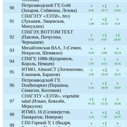
Петрозаводский ГУ, Gold
+
+1
+
90
(Захаров, Собянина, Лезова)
8:00
42:17
16:02
СПбГЭТУ «ЛЭТИ», hivy
+
+2
+
91
(Лукашев, Лящевская,
2:48
21:10
6:54
Минуллин)
СПбГЭУ, BOTTOM TEXT
+
+1
+1
92
(Павлюк, Пичугина,
6:15
9:07
20:01
Чернышев)
Михайловская ВАА, 3 (Семин,
+
+
+
93
Некрасов, Шемякин)
0:45
6:08
16:14
СПбГУ, 108tb (Куприянов,
+
+
+
94
Король, Немцев)
5:47
8:15
10:35
ИТМО, AlmostCT (Логвиненко,
+
+3
+
95
Ельников, Баранов)
2:06
19:28
28:31
Петрозаводский ГУ,
+
+1
+
96
Doulberaptors (Першина,
6:16
18:09
14:07
Симагин, Косенков)
СПбГЭТУ «ЛЭТИ», vegetable
+1
+1
+
97
salad (Ильин, Ковалёв,
41:30
51:32
18:40
Меркулов)
ИТМО, 16 (Селиверстов,
+
+1
+2
98
Панкратов, Неверов)
1:55
7:10
25:07
СПб Горный У, 1 (Выдря,
+
+1
+
99