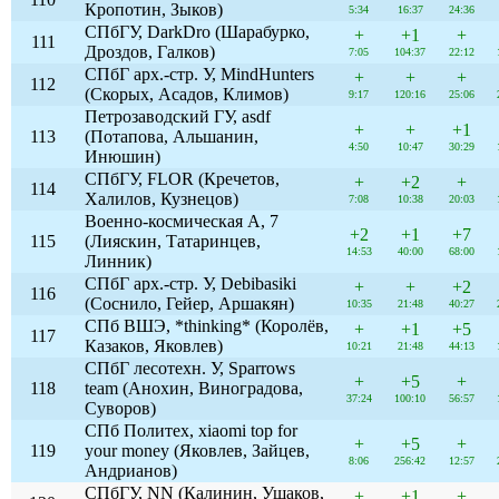
Кропотин, Зыков)
5:34
16:37
24:36
СПбГУ, DarkDro (Шарабурко,
+
+1
+
111
Дроздов, Галков)
7:05
104:37
22:12
СПбГ арх.-стр. У, MindHunters
+
+
+
112
(Скорых, Асадов, Климов)
9:17
120:16
25:06
Петрозаводский ГУ, asdf
+
+
+1
113
(Потапова, Альшанин,
4:50
10:47
30:29
Инюшин)
СПбГУ, FLOR (Кречетов,
+
+2
+
114
Халилов, Кузнецов)
7:08
10:38
20:03
Военно-космическая А, 7
+2
+1
+7
115
(Лияскин, Татаринцев,
14:53
40:00
68:00
Линник)
СПбГ арх.-стр. У, Debibasiki
+
+
+2
116
(Соснило, Гейер, Аршакян)
10:35
21:48
40:27
СПб ВШЭ, *thinking* (Королёв,
+
+1
+5
117
Казаков, Яковлев)
10:21
21:48
44:13
СПбГ лесотехн. У, Sparrows
+
+5
+
118
team (Анохин, Виноградова,
37:24
100:10
56:57
Суворов)
СПб Политех, xiaomi top for
+
+5
+
119
your money (Яковлев, Зайцев,
8:06
256:42
12:57
Андрианов)
СПбГУ, NN (Калинин, Ушаков,
+
+1
+