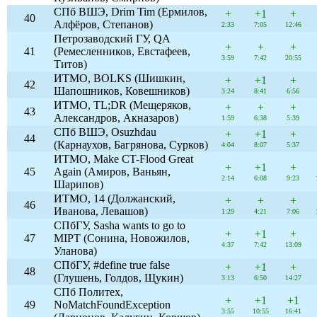
СПб ВШЭ, Drim Tim (Ермилов,
+
+1
+
40
Алфёров, Степанов)
2:33
7:05
12:46
Петрозаводский ГУ, QA
+
+
+
41
(Ремесленников, Евстафеев,
3:59
7:42
20:55
Титов)
ИТМО, BOLKS (Шишкин,
+
+1
+
42
Шапошников, Ковешников)
3:24
8:41
6:56
ИТМО, TL;DR (Мещеряков,
+
+
+
43
Александров, Акназаров)
1:59
6:38
5:39
СПб ВШЭ, Osuzhdau
+
+1
+
44
(Карнаухов, Багрянова, Сурков)
4:04
8:07
5:37
ИТМО, Make CT-Flood Great
+
+1
+
45
Again (Амиров, Ваньян,
2:14
6:08
9:23
Шарипов)
ИТМО, 14 (Должанский,
+
+
+
46
Иванова, Левашов)
1:29
4:21
7:06
СПбГУ, Sasha wants to go to
+
+1
+
47
MIPT (Сонина, Новожилов,
4:37
7:42
13:09
Уланова)
СПбГУ, #define true false
+
+1
+
48
(Глушень, Голдов, Щукин)
3:13
6:50
14:27
СПб Политех,
+
+1
+1
49
NoMatchFoundException
3:55
10:55
16:41