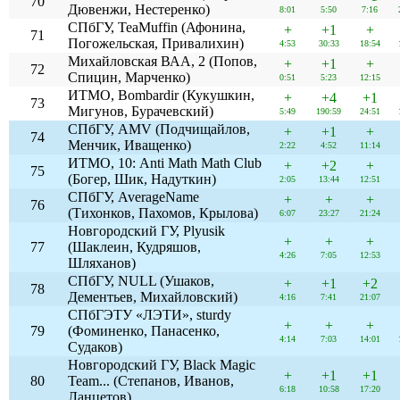
70
Дювенжи, Нестеренко)
8:01
5:50
7:16
СПбГУ, TeaMuffin (Афонина,
+
+1
+
71
Погожельская, Привалихин)
4:53
30:33
18:54
Михайловская ВАА, 2 (Попов,
+
+1
+
72
Спицин, Марченко)
0:51
5:23
12:15
ИТМО, Bombardir (Кукушкин,
+
+4
+1
73
Мигунов, Бурачевский)
5:49
190:59
24:51
СПбГУ, AMV (Подчищайлов,
+
+1
+
74
Менчик, Иващенко)
2:22
4:52
11:14
ИТМО, 10: Anti Math Math Club
+
+2
+
75
(Богер, Шик, Надуткин)
2:05
13:44
12:51
СПбГУ, AverageName
+
+
+
76
(Тихонков, Пахомов, Крылова)
6:07
23:27
21:24
Новгородский ГУ, Plyusik
+
+
+
77
(Шаклеин, Кудряшов,
4:26
7:05
12:53
Шляханов)
СПбГУ, NULL (Ушаков,
+
+1
+2
78
Дементьев, Михайловский)
4:16
7:41
21:07
СПбГЭТУ «ЛЭТИ», sturdy
+
+
+
79
(Фоминенко, Панасенко,
4:14
7:03
14:01
Судаков)
Новгородский ГУ, Black Magic
+
+1
+1
80
Team... (Степанов, Иванов,
6:18
10:58
17:20
Ланцетов)