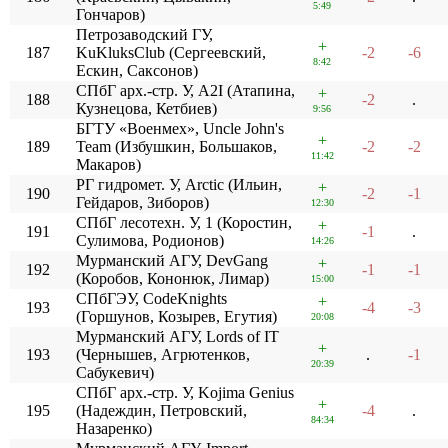
5:49
Гончаров)
Петрозаводский ГУ,
+
187
KuKluksClub (Сергеевский,
-2
-6
8:42
Ескин, Саксонов)
СПбГ арх.-стр. У, A2I (Атапина,
+
188
-2
.
Кузнецова, Кетбиев)
9:56
БГТУ «Военмех», Uncle John's
+
189
Team (Избушкин, Большаков,
-2
-2
11:42
Макаров)
РГ гидромет. У, Arctic (Ильин,
+
190
-2
-1
Гейдаров, Зиборов)
12:30
СПбГ лесотехн. У, 1 (Коростин,
+
191
-1
.
Сулимова, Родионов)
14:26
Мурманский АГУ, DevGang
+
192
-1
-1
(Коробов, Кононюк, Лимар)
15:00
СПбГЭУ, CodeKnights
+
193
-4
-3
(Горшунов, Козырев, Егутия)
20:08
Мурманский АГУ, Lords of IT
+
193
(Чернышев, Агрютенков,
.
-1
20:39
Сабукевич)
СПбГ арх.-стр. У, Kojima Genius
+
195
(Надеждин, Петровский,
-4
.
84:34
Назаренко)