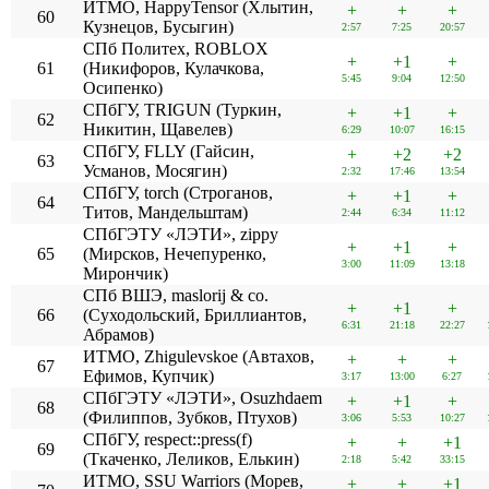
ИТМО, HappyTensor (Хлытин,
+
+
+
60
Кузнецов, Бусыгин)
2:57
7:25
20:57
СПб Политех, ROBLOX
+
+1
+
61
(Никифоров, Кулачкова,
5:45
9:04
12:50
Осипенко)
СПбГУ, TRIGUN (Туркин,
+
+1
+
62
Никитин, Щавелев)
6:29
10:07
16:15
СПбГУ, FLLY (Гайсин,
+
+2
+2
63
Усманов, Мосягин)
2:32
17:46
13:54
СПбГУ, torch (Строганов,
+
+1
+
64
Титов, Мандельштам)
2:44
6:34
11:12
СПбГЭТУ «ЛЭТИ», zippy
+
+1
+
65
(Мирсков, Нечепуренко,
3:00
11:09
13:18
Мирончик)
СПб ВШЭ, maslorij & co.
+
+1
+
66
(Суходольский, Бриллиантов,
6:31
21:18
22:27
Абрамов)
ИТМО, Zhigulevskoe (Автахов,
+
+
+
67
Ефимов, Купчик)
3:17
13:00
6:27
СПбГЭТУ «ЛЭТИ», Osuzhdaem
+
+1
+
68
(Филиппов, Зубков, Птухов)
3:06
5:53
10:27
СПбГУ, respect::press(f)
+
+
+1
69
(Ткаченко, Леликов, Елькин)
2:18
5:42
33:15
ИТМО, SSU Warriors (Морев,
+
+
+1