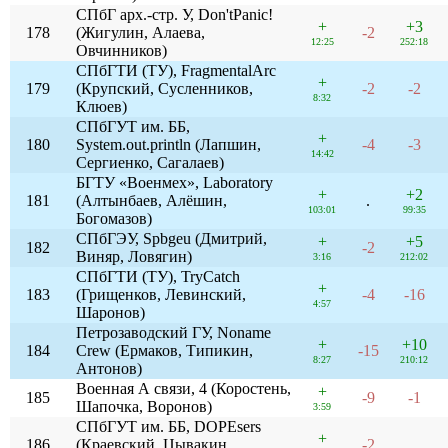
СПбГ арх.-стр. У, Don'tPanic!
+
+3
178
(Жигулин, Алаева,
-2
12:25
252:18
Овчинников)
СПбГТИ (ТУ), FragmentalArc
+
179
(Крупский, Сусленников,
-2
-2
8:32
Клюев)
СПбГУТ им. ББ,
+
180
System.out.println (Лапшин,
-4
-3
14:42
Сергиенко, Сагалаев)
БГТУ «Военмех», Laboratory
+
+2
181
(Алтынбаев, Алёшин,
.
103:01
99:35
Богомазов)
СПбГЭУ, Spbgeu (Дмитрий,
+
+5
182
-2
Виняр, Ловягин)
3:16
212:02
СПбГТИ (ТУ), TryCatch
+
183
(Грищенков, Левинский,
-4
-16
4:57
Шаронов)
Петрозаводский ГУ, Noname
+
+10
184
Crew (Ермаков, Типикин,
-15
8:27
210:12
Антонов)
Военная А связи, 4 (Коростень,
+
185
-9
-1
Шапочка, Воронов)
3:59
СПбГУТ им. ББ, DOPEsers
+
186
(Краевский, Цывакин,
-2
.