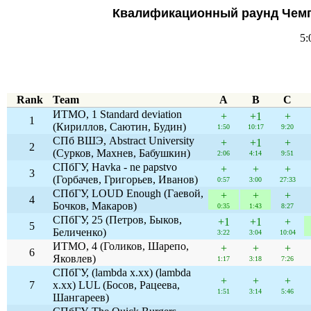
Квалификационный раунд Чемп
5:
Rank
Team
A
B
C
ИТМО, 1 Standard deviation
+
+1
+
1
(Кириллов, Саютин, Будин)
1:50
10:17
9:20
СПб ВШЭ, Abstract University
+
+1
+
2
(Сурков, Махнев, Бабушкин)
2:06
4:14
9:51
СПбГУ, Havka - ne papstvo
+
+
+
3
(Горбачев, Григорьев, Иванов)
0:57
3:00
27:33
СПбГУ, LOUD Enough (Гаевой,
+
+
+
4
Бочков, Макаров)
0:35
1:43
8:27
СПбГУ, 25 (Петров, Быков,
+1
+1
+
5
Беличенко)
3:22
3:04
10:04
ИТМО, 4 (Голиков, Шарепо,
+
+
+
6
Яковлев)
1:17
3:18
7:26
СПбГУ, (lambda x.xx) (lambda
+
+
+
7
x.xx) LUL (Босов, Рацеева,
1:51
3:14
5:46
Шангареев)