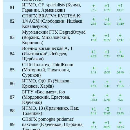
ИТМО, CF_specialists (Кучма,
+
+1
+1
81
Гаранин, Арменакян)
3:15
17:29
13:27
СПбГУ, BRATVA RVETSA K
+
+1
+
82
1/4 ACM (Слободкин, Ишбаев,
2:51
12:14
11:10
Ковальчуков)
Мурманский ГТУ, DegradOtryad
+
+1
+
83
(Коржик, Михаловский,
1:43
21:22
12:17
Корнилов)
Военно-космическая А, 1
+1
+1
+
84
(Илатовский, Лебедев,
4:23
7:23
12:14
Щербаков)
СПб Политех, ThirdRoom
+
+
+
85
(Моторный, Нахатович,
6:14
10:33
26:40
Суриков)
ИТМО, O(0_0) (Ушаков,
+
+
+
86
Крюков, Харёв)
4:10
7:42
11:55
БГТУ «Военмех», foo
+
+
+
87
(Мордовский, Ерастова,
14:53
12:09
7:25
Юрченко)
ИТМО, 13 (Ярлыченко, Пак,
+1
+2
+
88
Толепбек)
8:11
22:05
19:35
СПбГУ, pomogite pridumat'
+
+1
+
89
nazvanie (Юрченков, Щербина,
4:14
30:29
43:43
Теплова)