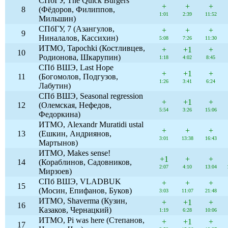
СПбГУ, The Quick Burgers
+
+
+
8
(Фёдоров, Филиппов,
1:01
2:39
11:52
Мильшин)
СПбГУ, 7 (Азангулов,
+
+
+
9
Ниналалов, Кассихин)
5:08
7:26
11:30
ИТМО, Tapochki (Костливцев,
+
+1
+
10
Родионова, Шкарупин)
1:18
4:02
8:45
СПб ВШЭ, Last Hope
+
+1
+
11
(Богомолов, Подгузов,
1:26
3:41
6:24
Лабутин)
СПб ВШЭ, Seasonal regression
+
+1
+
12
(Олемская, Нефедов,
5:54
3:26
15:06
Федоркина)
ИТМО, Alexandr Muratidi ustal
+
+
+
13
(Ешкин, Андриянов,
3:01
13:38
16:43
Мартынов)
ИТМО, Makes sense!
+1
+
+
14
(Кораблинов, Садовников,
2:07
4:10
13:04
Мирзоев)
СПб ВШЭ, VLADBUK
+
+
+
15
(Мосин, Епифанов, Буков)
3:03
11:07
21:48
ИТМО, Shaverma (Кузин,
+
+1
+
16
Казаков, Чернацкий)
1:19
6:28
10:06
ИТМО, Pi was here (Степанов,
+
+1
+
17