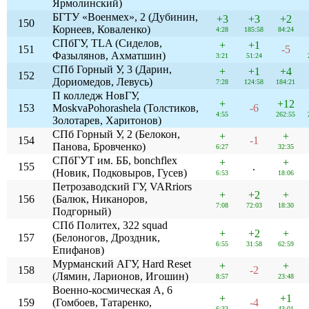
Ярмолинский)
БГТУ «Военмех», 2 (Дубинин,
+3
+3
+2
150
Корнеев, Коваленко)
4:28
185:58
84:24
СПбГУ, TLA (Сиделов,
+
+1
151
-5
Фазылянов, Ахматшин)
3:21
51:24
СПб Горный У, 3 (Дарин,
+
+1
+4
152
Дориомедов, Левусь)
7:28
124:58
184:21
П колледж НовГУ,
+
+12
153
MoskvaPohorashela (Толстиков,
-6
4:55
262:55
Золотарев, Харитонов)
СПб Горный У, 2 (Белокон,
+
+
154
-1
Панова, Бровченко)
6:27
32:35
СПбГУТ им. ББ, bonchflex
+
+
155
.
(Новик, Подковыров, Гусев)
6:53
18:06
Петрозаводский ГУ, VARriors
+
+2
+
156
(Балюк, Никаноров,
7:08
72:03
18:30
Подгорный)
СПб Политех, 322 squad
+
+2
+
157
(Белоногов, Дроздник,
6:55
31:58
62:59
Епифанов)
Мурманский АГУ, Hard Reset
+
+
158
-2
(Лямин, Ларионов, Игошин)
8:57
23:48
Военно-космическая А, 6
+
+1
159
(Гомбоев, Татаренко,
-4
6:33
43:01