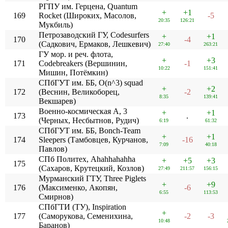
РГПУ им. Герцена, Quantum
+
+1
169
Rocket (Широких, Масолов,
-5
20:35
126:21
Мукбиль)
Петрозаводский ГУ, Codesurfers
+
+1
170
-4
(Садкович, Ермаков, Лешкевич)
27:40
263:21
ГУ мор. и реч. флота,
+
+3
171
Codebreakers (Вершинин,
-1
10:22
151:41
Мишин, Потёмкин)
СПбГУТ им. ББ, O(n^3) squad
+
+2
172
(Веснин, Великоборец,
-2
8:35
139:41
Векшарев)
Военно-космическая А, 3
+
+1
173
.
(Черных, Несбытнов, Рудич)
6:19
61:32
СПбГУТ им. ББ, Bonch-Team
+
+1
174
Sleepers (Тамбовцев, Курчанов,
-16
7:09
40:18
Павлов)
СПб Политех, Ahahhahahha
+
+5
+3
175
(Сахаров, Крутецкий, Козлов)
27:49
211:57
156:15
Мурманский ГТУ, Three Piglets
+
+9
176
(Максименко, Акопян,
-6
6:55
113:53
Смирнов)
СПбГТИ (ТУ), Inspiration
+
177
(Саморукова, Семенихина,
-2
-3
10:48
Баранов)