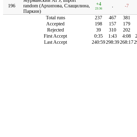
Мурманский АГУ, Import
+4
196
random (Архипова, Слащилина,
.
-7
23:36
Паркин)
Total runs
237
467
381
Accepted
198
157
179
Rejected
39
310
202
First Accept
0:35
1:43
4:08
Last Accept
240:59
298:39
268:17
2