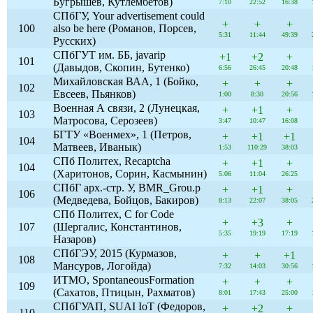
Бугрышев, Кутлембетов)
7:10
22:52
16:38
СПбГУ, Your advertisement could
+
+
+
100
also be here (Романов, Порсев,
5:31
11:44
49:39
Русских)
СПбГУТ им. ББ, javarip
+1
+2
+
101
(Давыдов, Скопин, Бутенко)
6:56
26:45
20:48
Михайловская ВАА, 1 (Бойко,
+
+
+
102
Евсеев, Пьянков)
1:00
8:30
20:56
Военная А связи, 2 (Лунецкая,
+
+1
+
103
Матросова, Серозеев)
3:47
10:47
16:08
БГТУ «Военмех», 1 (Петров,
+
+1
+1
104
Матвеев, Иванык)
1:53
110:29
38:03
СПб Политех, Recaptcha
+
+1
+
104
(Харитонов, Сорин, Касмынин)
5:06
11:04
26:25
СПбГ арх.-стр. У, BMR_Grou.p
+
+1
+
106
(Медведева, Бойцов, Бакиров)
8:13
22:07
38:05
СПб Политех, C for Code
+
+3
+
107
(Шергалис, Константинов,
5:35
19:19
17:19
Назаров)
СПбГЭУ, 2015 (Курмазов,
+
+
+1
108
Мансуров, Логойда)
7:32
14:03
30:56
ИТМО, SpontaneousFormation
+
+
+
109
(Сахатов, Птицын, Рахматов)
8:01
17:43
25:00
СПбГУАП, SUAI IoT (Федоров,
+
+2
+
110