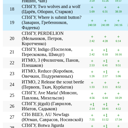
Няшин, Чан)
3:59
15:26
19:37
СПбГУ, Two wolves and a wolf
+
+
+
18
(Царёв, Оборин, Старков)
5:09
6:31
38:39
СПбГУ, Where is submit button?
+
+
+
19
(Заварин, Гребенников,
240:59
241:09
241:16
Фадеева)
СПбГУ, PERDELION
+
+
+
20
(Мельников, Петров,
2:42
4:28
6:14
Коротченко)
СПбГУ, Indigo (Поспелов,
+
+1
+
21
Перескокова, Шмидт)
2:42
6:18
16:16
ИТМО, 3 (Филипчик, Панов,
+
+1
+
22
Плешаков)
2:53
6:41
9:51
ИТМО, Reduce (Коробков,
+
+1
+
23
Овечкин, Подуременных)
1:26
2:57
5:06
ИТМО, 2 Release the scout beetle
+
+
+
24
(Первеев, Ткач, Курбатов)
1:33
3:11
8:52
СПбГУ, Ave Maria! (Мовсин,
+
+
+
25
Павлова, Михельсон)
4:56
6:44
10:29
СПбГУ, ji(guli) (Гаврилов,
+1
+1
+
26
Ибатов, Садыков)
2:14
18:41
4:12
СПб ВШЭ, AU Newfags
+
+1
+
27
(Ютман, Саврасов, Носивской)
7:35
11:52
17:34
СПбГУ, Botwa Jigurda
+
+1
+
28