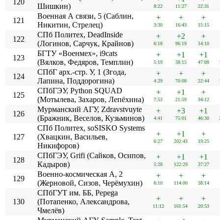
120
Шишкин)
8:22
11:27
22:31
Военная А связи, 5 (Саблин,
+
+
+
121
Никитин, Стрелец)
3:30
16:43
15:15
СПб Политех, DeadInside
+
+2
+
122
(Логинов, Сарчук, Крайнов)
6:18
96:19
14:10
БГТУ «Военмех», i9cats
+
+1
+1
123
(Вялков, Федяров, Темплин)
5:19
38:15
47:08
СПбГ арх.-стр. У, 1 (Згода,
+
+
+
124
Лапина, Поддорогина)
4:29
70:08
22:44
СПбГЭУ, Python SQUAD
+
+1
+
125
(Мотылева, Захаров, Лепёхина)
7:53
21:59
34:12
Мурманский АГУ, Zdravstvuyte
+
+3
+1
126
(Бражник, Веселов, Кузьминов)
4:41
75:01
46:30
СПб Политех, soSISKO Systems
+
+1
+
127
(Хвацкин, Васильев,
6:27
202:43
19:25
Никифоров)
СПбГЭУ, Grifi (Сайков, Осипов,
+
+1
+1
128
Кадыров)
5:28
122:29
37:27
Военно-космическая А, 2
+
+
+
129
(Жерновой, Сизов, Черёмухин)
6:10
114:00
38:14
СПбГУТ им. ББ, Pepega
+
+
+
130
(Потапенко, Александрова,
11:12
161:54
20:53
Чмелёв)