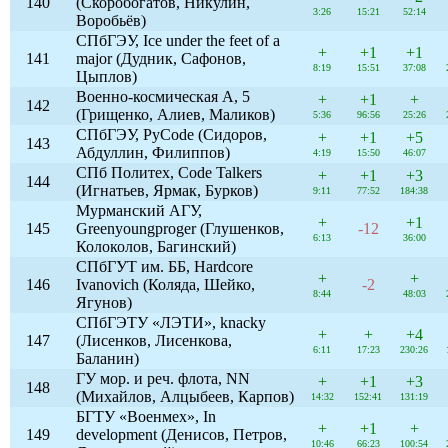
140
(Скоробогатов, Никулин,
3:26
15:21
52:14
Воробьёв)
СПбГЭУ, Ice under the feet of a
+
+1
+1
141
major (Дудник, Сафонов,
8:19
15:51
37:08
Цыплов)
Военно-космическая А, 5
+
+1
+
142
(Грищенко, Алиев, Маликов)
5:36
96:56
25:26
СПбГЭУ, PyCode (Сидоров,
+
+1
+5
143
Абдуллин, Филиппов)
4:19
15:50
46:07
СПб Политех, Code Talkers
+
+1
+3
144
(Игнатьев, Ярмак, Бурков)
9:11
77:52
184:38
Мурманский АГУ,
+
+1
145
Greenyoungproger (Глушенков,
-12
6:13
36:00
Колоколов, Багинский)
СПбГУТ им. ББ, Hardcore
+
+
146
Ivanovich (Коляда, Шейко,
-2
8:44
48:03
Ягунов)
СПбГЭТУ «ЛЭТИ», knacky
+
+
+4
147
(Лисенков, Лисенкова,
6:11
17:23
230:26
Баланин)
ГУ мор. и реч. флота, NN
+
+1
+3
148
(Михайлов, Алцыбеев, Карпов)
14:32
152:41
131:19
БГТУ «Военмех», In
+
+1
+
149
development (Денисов, Петров,
10:46
66:23
100:54