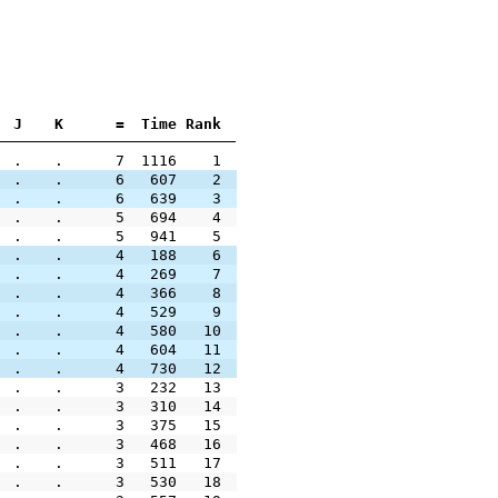
J
K
=
Time
Rank
.
.
7
1116
1
.
.
6
607
2
.
.
6
639
3
.
.
5
694
4
.
.
5
941
5
.
.
4
188
6
.
.
4
269
7
.
.
4
366
8
.
.
4
529
9
.
.
4
580
10
.
.
4
604
11
.
.
4
730
12
.
.
3
232
13
.
.
3
310
14
.
.
3
375
15
.
.
3
468
16
.
.
3
511
17
.
.
3
530
18