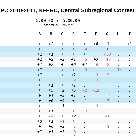
PC 2010-2011, NEERC, Central Subregional Contest
5:00:00 of 5:00:00
status: over
A
B
C
D
E
F
G
H
I
+
+2
+
+
+
+6
-1
.
+1
+
+
+
+
-4
+
+8
.
.
+1
+1
+
+
+
+
-10
.
.
+1
+2
+2
+1
-5
+3
-47
.
.
+1
+2
+
+6
+1
-6
-8
.
.
+1
+
+
+
-3
.
.
-14
.
+1
+
+
+1
.
-3
-9
.
.
+
+
+2
-2
.
-3
+
.
.
+
+1
+
+1
.
.
.
.
.
+
+3
+2
+5
-2
-12
.
.
.
+
+1
+5
+1
.
.
-14
.
.
+
+6
+6
+
-1
.
-7
.
.
+
+
+1
.
.
-3
.
.
.
+
+1
-3
+
-3
.
.
.
.
+
-4
+
+2
.
.
-1
.
.
+3
+1
-1
+
.
.
.
.
.
+
+6
+2
-5
.
.
-3
.
.
+1
+1
+2
-6
.
.
.
.
.