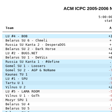
ACM ICPC 2005-2006 
5:00:0
sta
Team
A
LU #4 - BOB
+
Belarus SU 6 - Chmeli
+
Russia SU Kanta 2 - DesperaDOS
+
Belarus SU 2 - Dark Horse
+
LU #2 - BUGS.NET
+
Belarus SU 1 - DeViLs
+
Russia SU Kanta 1 - #define
.
Gomel SU 1 - Loosers
.
Gomel SU 2 - AGP & NoName
-
Kaunas TU 1
.
LU #1 - SPU
-
Tartu U 1
-
Vilnus U 2
+
LU #5 - LAMA ROOM
-
Vilnus U 1 - GoTh
-
Mozyr SPU 1
-
Belarus SU 4
.
Belarus SU 5
-