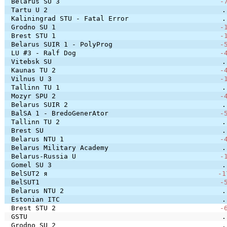
Belarus SU 3
-
Tartu U 2
.
Kaliningrad STU - Fatal Error
.
Grodno SU 1
-
Brest STU 1
-
Belarus SUIR 1 - PolyProg
-
LU #3 - Ralf Dog
-
Vitebsk SU
.
Kaunas TU 2
-
Vilnus U 3
-
Tallinn TU 1
.
Mozyr SPU 2
-
Belarus SUIR 2
.
BalSA 1 - BredoGenerAtor
-
Tallinn TU 2
.
Brest SU
.
Belarus NTU 1
-
Belarus Military Academy
.
Belarus-Russia U
-
Gomel SU 3
.
BelSUT2 я
-1
BelSUT1
-
Belarus NTU 2
.
Estonian ITC
.
Brest STU 2
-
GSTU
.
Grodno SU 2
.