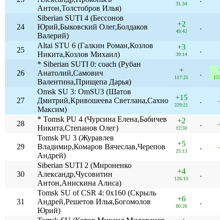
31:34
Антон,Толстобров Илья)
Siberian SUTI 4 (Бессонов
+2
24
Юрий,Быковский Олег,Болдаков
.
49:42
Валерий)
Altai STU 6 (Галкин Роман,Козлов
+3
25
.
Никита,Козлов Михаил)
39:14
* Siberian SUTI 0: coach (Рубан
+
26
Анатолий,Самович
.
117:25
15
Валентина,Прищепа Дарья)
Omsk SU 3: OmSU3 (Шатов
+15
27
Дмитрий,Кривошеева Светлана,Сахно
.
229:21
Максим)
* Tomsk PU 4 (Чурсина Елена,Бабичев
+2
28
.
Никита,Степанов Олег)
12:50
Tomsk PU 3 (Журавлев
+5
29
Владимир,Комаров Вячеслав,Черепов
.
25:13
Андрей)
Siberian SUTI 2 (Мироненко
+4
30
Александр,Чусовитин
.
126:13
Антон,Анискина Алиса)
Tomsk SU of CSR 4: 0х160 (Скрыль
+6
31
Андрей,Решетов Илья,Богомолов
.
80:26
Юрий)