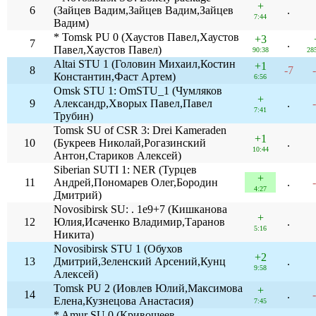
+
6
(Зайцев Вадим,Зайцев Вадим,Зайцев
.
7:44
Вадим)
* Tomsk PU 0 (Хаустов Павел,Хаустов
+3
7
.
Павел,Хаустов Павел)
90:38
28
Altai STU 1 (Головин Михаил,Костин
+1
8
-7
Константин,Фаст Артем)
6:56
Omsk STU 1: OmSTU_1 (Чумляков
+
9
Александр,Хворых Павел,Павел
.
7:41
Трубин)
Tomsk SU of CSR 3: Drei Kameraden
+1
10
(Букреев Николай,Рогазинский
.
10:44
Антон,Стариков Алексей)
Siberian SUTI 1: NER (Турцев
+
11
Андрей,Пономарев Олег,Бородин
.
4:27
Дмитрий)
Novosibirsk SU: . 1e9+7 (Кишканова
+
12
Юлия,Исаченко Владимир,Таранов
.
5:16
Никита)
Novosibirsk STU 1 (Обухов
+2
13
Дмитрий,Зеленский Арсений,Кунц
.
9:58
Алексей)
Tomsk PU 2 (Иовлев Юлий,Максимова
+
14
.
Елена,Кузнецова Анастасия)
7:45
* Amur SU 0 (Кривошеев