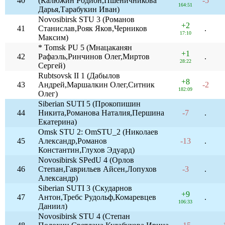
40
(Калюжин Родион,Пшеничникова
-5
164:51
Дарья,Тарабукин Иван)
Novosibirsk STU 3 (Романов
+2
41
Станислав,Рояк Яков,Черников
.
17:10
Максим)
* Tomsk PU 5 (Мнацаканян
+1
42
Рафаэль,Ринчинов Олег,Миртов
.
28:22
Сергей)
Rubtsovsk II 1 (Дабылов
+8
43
Андрей,Маршалкин Олег,Ситник
-2
182:09
Олег)
Siberian SUTI 5 (Прокопишин
44
Никита,Романова Наталия,Першина
-7
.
Екатерина)
Omsk STU 2: OmSTU_2 (Николаев
45
Александр,Романов
-13
.
Константин,Глухов Эдуард)
Novosibirsk SPedU 4 (Орлов
46
Степан,Гаврильев Айсен,Лопухов
-3
.
Александр)
Siberian SUTI 3 (Скударнов
+9
47
Антон,Требс Рудольф,Комаревцев
.
106:33
Даниил)
Novosibirsk STU 4 (Степан