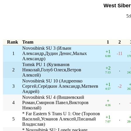
West Siber
5:
Rank
Team
1
2
Novosibirsk SU 3 (Ильин
+1
1
Александр,Дудин Денис,Малых
-11
6:00
17
Александр)
Tomsk PU 1 (Кузиванов
+2
2
Николай,Голуб Олеся,Ветров
.
7:13
24
Алексей)
Novosibirsk SU 10 (Андреенко
+1
3
Сергей,Серёдкин Александр,Матвеев
-2
4:57
26
Андрей)
Novosibirsk SU 4 (Вишневский
+
4
Роман,Смирнов Павел,Викторов
.
4:36
Николай)
* Far Eastern S Trans U 1: One (Торопов
+1
5
Василий,Усманов Алексей,Писаный
.
7:07
28
Владислав)
* Novosibirsk SU: Lonely package