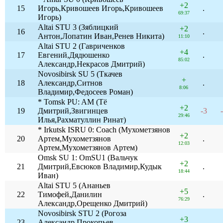
+2
15
Игорь,Кривошеев Игорь,Кривошеев
.
69:37
Игорь)
Altai STU 3 (Зяблицкий
+2
16
.
Антон,Лопатин Иван,Ренев Никита)
11:10
Altai STU 2 (Гавриченков
+4
17
Евгений,Дядюшенко
.
85:02
Александр,Некрасов Дмитрий)
Novosibirsk SU 5 (Ткачев
+
18
Александр,Ситнов
.
8:06
Владимир,Федосеев Роман)
* Tomsk PU: AM (Тё
+2
19
Дмитрий,Звигинцев
-3
29:46
Илья,Рахматуллин Ринат)
* Irkutsk ISRU 0: Coach (Мухометзянов
+2
20
Артем,Мухометзянов
.
12:03
Артем,Мухометзянов Артем)
Omsk SU 1: OmSU1 (Вальчук
+2
21
Дмитрий,Евсюков Владимир,Кудык
.
18:44
Иван)
Altai STU 5 (Ананьев
+5
22
Тимофей,Данилин
.
76:29
Александр,Орещенко Дмитрий)
Novosibirsk STU 2 (Рогоза
+3
23
Александр,Прокопьев
.