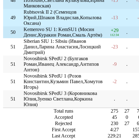
48
Полохин,Светлана Кулабухова,Ирина
-15
.
-
Манковская)
Rubtsovsk II 2 (Семенцов
49
Юрий,Шпаков Владислав,Копылова
-13
.
Оксана)
Kemerovo SU 1: KemSU1 (Мосин
+29
50
.
Денис,Куракин Роман,Смаль Артём)
112:34
Siberian SIU 1: Sibsiu (Иванов
51
Данил,Ларина Анастасия,Лосицкий
-23
.
Дмитрий)
Novosibirsk SPedU 2 (Булгаков
51
Роман,Иванец Александр,Антипов
-9
.
Антон)
Novosibirsk SPedU 1 (Розов
51
Константин,Кузьмин Павел,Хомутов
-2
.
Игорь)
Novosibirsk SPedU 3 (Коровникова
51
Юлия,Зуенко Светлана,Коркина
.
.
Юлия)
Total runs
275
27
Accepted
45
0
Rejected
230
27
First Accept
4:27
15
Last Accept
229:21
28