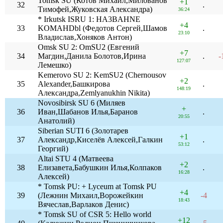
Tomsk SU (Котов Михаил,Милованов
+1
32
.
Тимофей,Жуковская Александра)
36:24
* Irkutsk ISRU 1: HA3BAHNE
+4
33
KOMAHDbl (Федотов Сергей,Шамов
.
23:10
Владислав,Хоняков Антон)
Omsk SU 2: OmSU2 (Евгений
+7
34
Магдин,Данила Болотов,Ирина
.
-
127:07
Лемешко)
Kemerovo SU 2: KemSU2 (Chernousov
+2
35
Alexander,Башкирова
.
148:19
Александра,Zemlyanukhin Nikita)
Novosibirsk SU 6 (Миляев
+
36
Иван,Шабанов Илья,Баранов
.
20:55
Анатолий)
Siberian SUTI 6 (Золотарев
+1
37
Александр,Киселёв Алексей,Галкин
.
53:12
Георгий)
Altai STU 4 (Матвеева
+2
38
Елизавета,Бабушкин Илья,Колпаков
.
16:28
Алексей)
* Tomsk PU: + Lyceum at Tomsk PU
+4
39
(Лежнин Михаил,Ворожейкин
-4
18:43
Вячеслав,Варлаков Денис)
* Tomsk SU of CSR 5: Hello world
+12