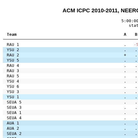
ACM ICPC 2010-2011, NEERC
5:00:0
sta
Team
A
B
RAU 1
.
-
YSU 2
.
.
RAU 2
+
.
YSU 5
.
.
RAU 4
.
.
RAU 3
.
.
RAU 5
.
.
YSU 4
.
.
YSU 6
.
.
YSU 3
.
.
YSU 1
.
.
SEUA 5
.
.
SEUA 3
.
.
SEUA 1
.
.
SEUA 4
.
.
AUA 1
.
.
AUA 2
.
.
SEUA 2
.
.