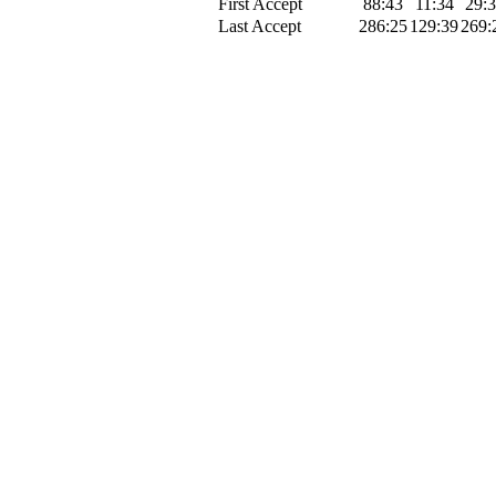
First Accept
88:43
11:34
29:
Last Accept
286:25
129:39
269: