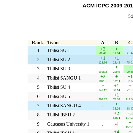
ACM ICPC 2009-201
5:
Rank
Team
A
B
C
+2
+
+
1
Tbilisi SU 1
88:43
11:34
41:4
+1
+1
+
2
Tbilisi SU 2
128:36
28:43
75:0
+
+
+
3
Tbilisi SU 3
156:32
20:49
29:3
+2
+
+1
4
Tbilisi SANGU 1
189:31
13:44
52:3
+
+1
+
5
Tbilisi SU 4
141:17
32:14
77:5
+
+1
+
6
Tbilisi SU 5
266:22
76:38
117:5
+
+
7
Tbilisi SANGU 4
.
35:26
98:4
+2
+3
8
Tbilisi IBSU 2
.
68:14
114:2
+
9
Caucasus University 1
.
-4
164:2
+4
+