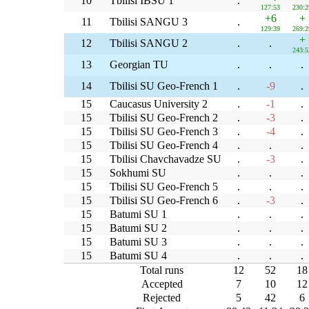
10
Tbilisi IBSU 1
.
127:53
230:2
+6
+
11
Tbilisi SANGU 3
.
129:39
269:2
+
12
Tbilisi SANGU 2
.
.
243:5
13
Georgian TU
.
.
.
14
Tbilisi SU Geo-French 1
.
-9
.
15
Caucasus University 2
.
-1
.
15
Tbilisi SU Geo-French 2
.
-3
.
15
Tbilisi SU Geo-French 3
.
-4
.
15
Tbilisi SU Geo-French 4
.
.
.
15
Tbilisi Chavchavadze SU
.
-3
.
15
Sokhumi SU
.
.
.
15
Tbilisi SU Geo-French 5
.
.
.
15
Tbilisi SU Geo-French 6
.
-3
.
15
Batumi SU 1
.
.
.
15
Batumi SU 2
.
.
.
15
Batumi SU 3
.
.
.
15
Batumi SU 4
.
.
.
Total runs
12
52
18
Accepted
7
10
12
Rejected
5
42
6