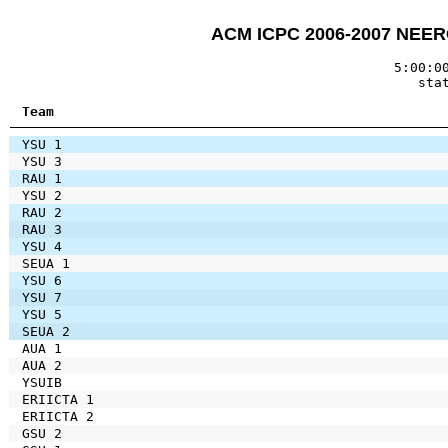
ACM ICPC 2006-2007 NEERC
5:00:0
sta
Team
YSU 1
YSU 3
RAU 1
YSU 2
RAU 2
RAU 3
YSU 4
SEUA 1
YSU 6
YSU 7
YSU 5
SEUA 2
AUA 1
AUA 2
YSUIB
ERIICTA 1
ERIICTA 2
GSU 2