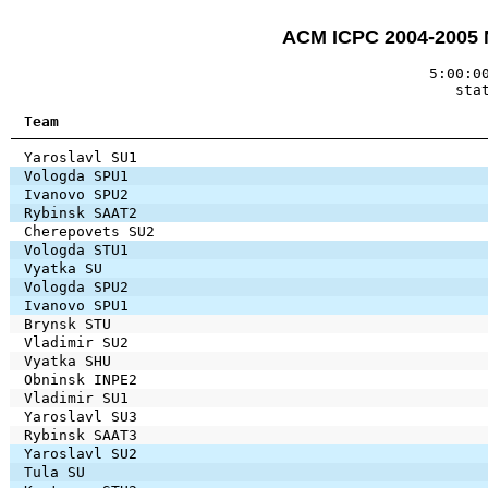
ACM ICPC 2004-2005 
5:00:0
sta
Team
Yaroslavl SU1
Vologda SPU1
Ivanovo SPU2
Rybinsk SAAT2
Cherepovets SU2
Vologda STU1
Vyatka SU
Vologda SPU2
Ivanovo SPU1
Brynsk STU
Vladimir SU2
Vyatka SHU
Obninsk INPE2
Vladimir SU1
Yaroslavl SU3
Rybinsk SAAT3
Yaroslavl SU2
Tula SU